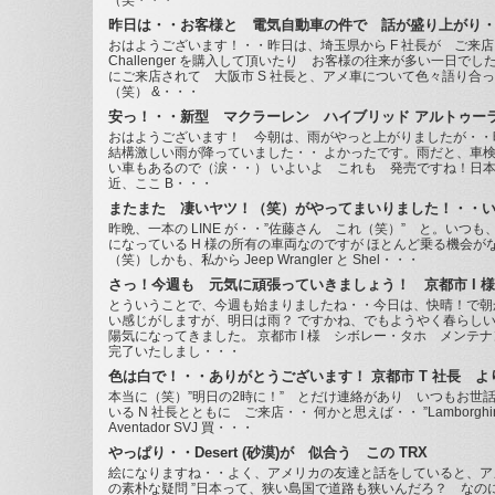
（笑・・・
昨日は・・お客様と 電気自動車の件で 話が盛り上がり
おはようございます！・・昨日は、埼玉県から F 社長が ご来
Challenger を購入して頂いたり お客様の往来が多い一日でし
にご来店されて 大阪市 S 社長と、アメ車について色々語り合
（笑） &・・・
安っ！・・新型 マクラーレン ハイブリッド アルトゥーラ
おはようございます！ 今朝は、雨がやっと上がりましたが・・
結構激しい雨が降っていました・・ よかったです。雨だと、車
い車もあるので（涙・・） いよいよ これも 発売ですね！日本
近、ここ B・・・
またまた 凄いヤツ！（笑）がやってまいりました！・・
昨晩、一本の LINE が・・”佐藤さん これ（笑）” と。いつも
になっている H 様の所有の車両なのですが ほとんど乗る機会が
（笑）しかも、私から Jeep Wrangler と Shel・・・
さっ！今週も 元気に頑張っていきましょう！ 京都市 I
とういうことで、今週も始まりましたね・・今日は、快晴！で朝
い感じがしますが、明日は雨？ ですかね、でもようやく春らし
陽気になってきました。 京都市 I 様 シボレー・タホ メンテ
完了いたしまし・・・
色は白で！・・ありがとうございます！ 京都市 T 社長 よ
本当に（笑）”明日の2時に！” とだけ連絡があり いつもお世
いる N 社長とともに ご来店・・ 何かと思えば・・ ”Lamborghi
Aventador SVJ 買・・・
やっぱり・・Desert (砂漠)が 似合う この TRX
絵になりますね・・よく、アメリカの友達と話をしていると、ア
の素朴な疑問 ”日本って、狭い島国で道路も狭いんだろ？ なの