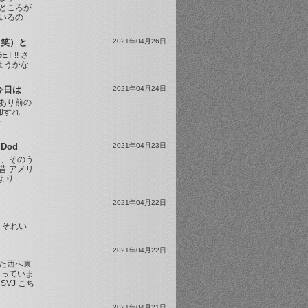
ところが
ているの
（笑）と
2021年04月26日
 !! さ
ようかな
今日は
2021年04月24日
あり前の
却すれ
を
Dod
2021年04月23日
も、そのう
昔 アメリ
より
2021年04月22日
！ それい
2021年04月22日
た西へ東
回っていま
SVJ こち
2021年04月21日