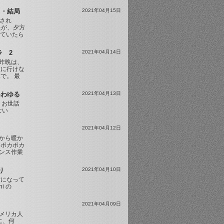
・・結局
2021年04月15日
店され
たが、夕方
っていたら
 2
2021年04月14日
昨晩は、
検に行けな
で。 最
いわゆる
2021年04月13日
、お世話
ない
 様
2021年04月12日
から暖か
いポカポカ
ナンス作業
り
2021年04月10日
話になって
ni の
2021年04月09日
メリカ人
に、何