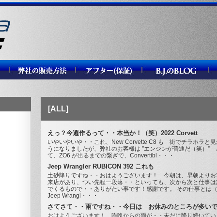
[ALL]
えっ？今週作るって・・本当か！（笑）2022 Corvett
いやいやいや・・これ、New Corvette C8 も 街でチラホラと
うになりましたが、弊社のお客様は ”エンジンが普通だ（笑）” 
て、ZO6 が出るまでの繋ぎで、Convertibl・・・
Jeep Wrangler RUBICON 392 これも
土砂降りですね・・おはようございます！ 今朝は、早朝よりお
来店があり、つい先程一段落・・といっても、次から次と仕事は
でくるもので・・ありがたい事です！感謝です。 その仕事とは
Jeep Wrangl・・・
さてさて・・雨ですね・・今日は お休みのところが多い
おはようございます！ 昨晩からの雨が・・未だに降り続いてい