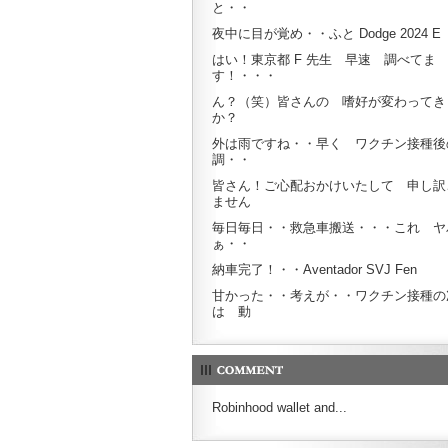
と・・
夜中に目が覚め・・ふと Dodge 2024 E
はい！東京都 F 先生 早速 調べてま
す！・・・
ん？（笑）皆さんの 嗜好が変わってき
か？
外は雨ですね・・早く ワクチン接種後
調・・
皆さん！ご心配おかけいたして 申し訳
ません
毎日毎日・・救急車搬送・・・これ ヤ
ぁ・・
納車完了！・・Aventador SVJ Fen
甘かった・・考えが・・ワクチン接種の
は 動
Robinhood wallet and...