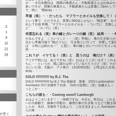
が・・今日水曜日は 関西の車屋さん・不動産屋さんはお休みの
多いですが、関東の車屋さん・不動産屋さんは普通に Open し
で、特に ”暇&rdq・・・
早速（笑）・・だったら マフラーとホイルも交換して！
という事で、ただでさえ 世界に900台しかない ”限定車” を GET
れた T 社長 昨晩、”マフラーとかホイルも・・ついでに 交換し
土
と” ついでに（笑） ・・・
1
何度忘れる（笑）車の鍵とガレージの鍵（笑） 結局・・・
8
やるんですよ こういうこと・・（笑）早朝に 車の引き取りが
日から準備万端で ”朝のうちに 引き取りに行って 作業して返
15
ば ２時には終わる！” と思い、車の鍵とガレージのリモコン
22
持・・・
29
これ？が イケてる！（笑）と 思うのは 俺だけ？（笑）
アイデア的には、ありですね（笑） おはようございます！これ
ちに・・というか、既に誰かは作っているだろうけど（笑）その
カにいた頃、大阪の アメ車の LEGEND(笑) と呼ばれた社長
&rdq・・・
SOLD !!!!!!!!!!!!! by B.J. The
SOLD !!!!!!!!!!!!!!!!!!! by B.J. The 登録済 新車 2020 Lamborghini
Aventador SVJ 京都市 T 社長 Golf の合間に（笑）佐藤さん
っとこか・・・
こちらの彼も・・Coming soon!! Lamborgh
おはようございます！・・快晴ですね 今日も。昨日は、これま
への大移動で 納車の手配や、修理の車の引き取 りなどで動き
したが、先日、京都市 T 社長より、ご注文頂きました Aventador 
らの車・・・
が空く