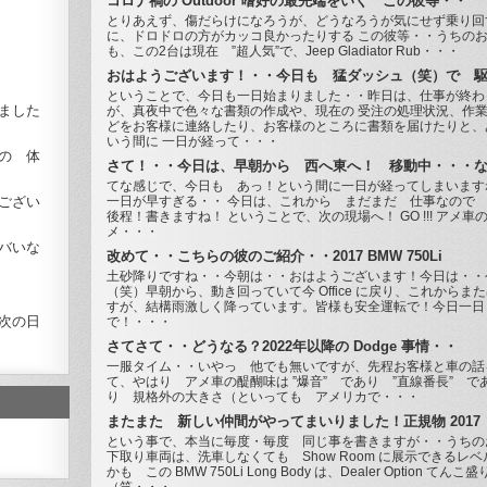
コロナ禍の Outdoor 嗜好の最先端をいく この彼等・・
とりあえず、傷だらけになろうが、どうなろうが気にせず乗り回
に、ドロドロの方がカッコ良かったりする この彼等・・うちの
も、この2台は現在 ”超人気”で、Jeep Gladiator Rub・・・
おはようございます！・・今日も 猛ダッシュ（笑）で 
ということで、今日も一日始まりました・・昨日は、仕事が終わ
ました
が、真夜中で色々な書類の作成や、現在の 受注の処理状況、作
どをお客様に連絡したり、お客様のところに書類を届けたりと、
いう間に 一日が経って・・・
の 体
さて！・・今日は、早朝から 西へ東へ！ 移動中・・・
てな感じで、今日も あっ！という間に一日が経ってしまいます
ござい
一日が早すぎる・・ 今日は、これから まだまだ 仕事なので
後程！書きますね！ ということで、次の現場へ！ GO !!! アメ車
メ・・・
バいな
改めて・・こちらの彼のご紹介・・2017 BMW 750Li
土砂降りですね・・今朝は・・おはようございます！今日は・・
（笑）早朝から、動き回っていて今 Office に戻り、これからま
すが、結構雨激しく降っています。皆様も安全運転で！今日一日
次の日
で！・・・
さてさて・・どうなる？2022年以降の Dodge 事情・・
一服タイム・・いやっ 他でも無いですが、先程お客様と車の話
て、やはり アメ車の醍醐味は ”爆音” であり ”直線番長” で
り 規格外の大きさ（といっても アメリカで・・・
またまた 新しい仲間がやってまいりました！正規物 2017
という事で、本当に毎度・毎度 同じ事を書きますが・・うちの
下取り車両は、洗車しなくても Show Room に展示できるレ
かも この BMW 750Li Long Body は、Dealer Option てんこ