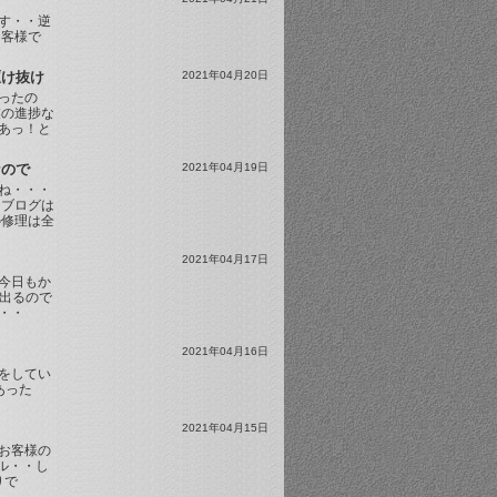
す・・逆
お客様で
駆け抜け
2021年04月20日
ったの
業の進捗な
あっ！と
なので
2021年04月19日
ね・・・
 ブログは
の修理は全
2021年04月17日
今日もか
た出るので
・・
2021年04月16日
をしてい
あった
2021年04月15日
お客様の
ベル・・し
盛りで