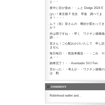
と・・
夜中に目が覚め・・ふと Dodge 2024 E
はい！東京都 F 先生 早速 調べてま
す！・・・
ん？（笑）皆さんの 嗜好が変わってき
か？
外は雨ですね・・早く ワクチン接種後
調・・
皆さん！ご心配おかけいたして 申し訳
ません
毎日毎日・・救急車搬送・・・これ ヤ
ぁ・・
納車完了！・・Aventador SVJ Fen
甘かった・・考えが・・ワクチン接種の
は 動
Robinhood wallet and...