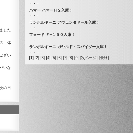
・・・
ハマー ハマーＨ２入庫！
・・・
ランボルギーニ アヴェンタドール入庫！
・・・
ました
フォード Ｆ−１５０入庫！
・・・
の 体
ランボルギーニ ガヤルド・スパイダー入庫！
・・・
ござい
[1]
[2]
[3]
[4]
[5]
[6]
[7]
[8]
[9]
[次ページ]
[最終]
バいな
次の日