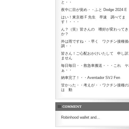
と・・
夜中に目が覚め・・ふと Dodge 2024 E
はい！東京都 F 先生 早速 調べてま
す！・・・
ん？（笑）皆さんの 嗜好が変わってき
か？
外は雨ですね・・早く ワクチン接種後
調・・
皆さん！ご心配おかけいたして 申し訳
ません
毎日毎日・・救急車搬送・・・これ ヤ
ぁ・・
納車完了！・・Aventador SVJ Fen
甘かった・・考えが・・ワクチン接種の
は 動
Robinhood wallet and...