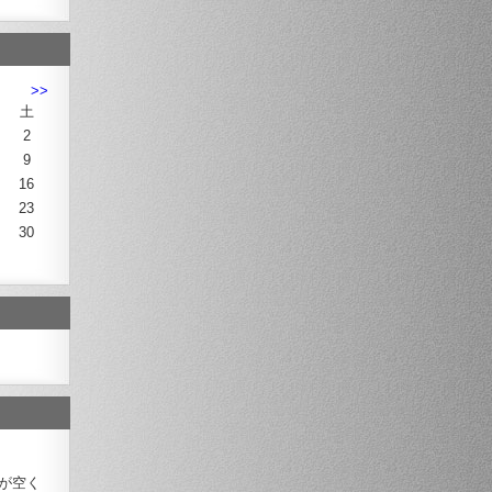
>>
土
2
9
16
23
30
が空く