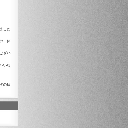
ました
の 体
ござい
バいな
次の日